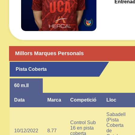
Entrenad
Millors Marques Personals
Pista Coberta
60 m.ll
Data
Marca
Competició
Lloc
Sabadell
(Pista
Control Sub
Coberta
16 en pista
10/12/2022
8.77
de
coberta