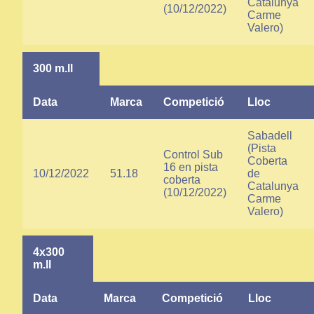
Catalunya
(10/12/2022)
Carme
Valero)
300 m.ll
Data
Marca
Competició
Lloc
Sabadell
(Pista
Control Sub
Coberta
16 en pista
10/12/2022
51.18
de
coberta
Catalunya
(10/12/2022)
Carme
Valero)
4x300
m.ll
Data
Marca
Competició
Lloc