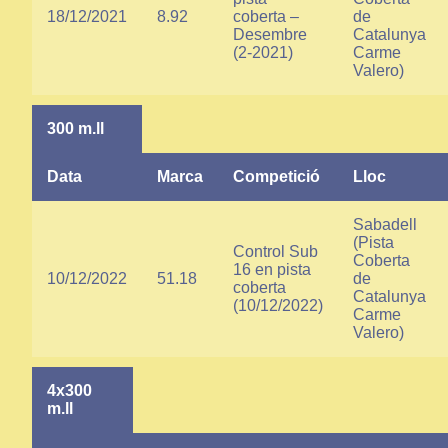
18/12/2021
8.92
coberta –
de
Desembre
Catalunya
(2-2021)
Carme
Valero)
300 m.ll
Data
Marca
Competició
Lloc
Sabadell
(Pista
Control Sub
Coberta
16 en pista
10/12/2022
51.18
de
coberta
Catalunya
(10/12/2022)
Carme
Valero)
4x300
m.ll