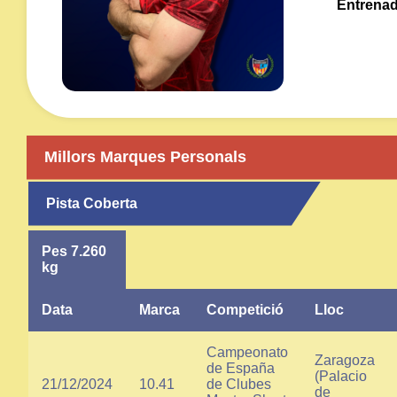
Entrenad
Millors Marques Personals
Pista Coberta
Pes 7.260
kg
Data
Marca
Competició
Lloc
Campeonato
Zaragoza
de España
(Palacio
21/12/2024
10.41
de Clubes
de