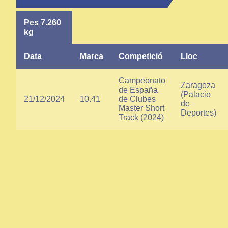
Pes 7.260
kg
Data
Marca
Competició
Lloc
Campeonato
Zaragoza
de España
(Palacio
21/12/2024
10.41
de Clubes
de
Master Short
Deportes)
Track (2024)