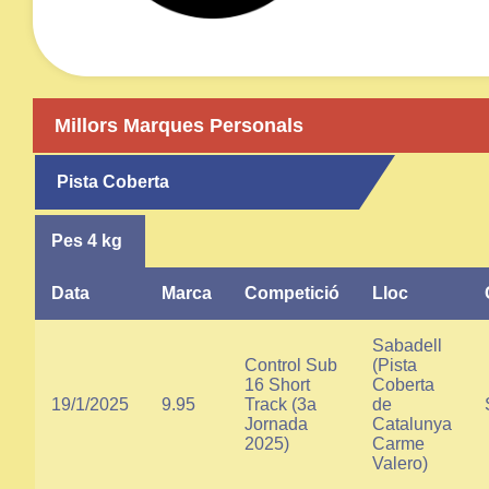
Millors Marques Personals
Pista Coberta
Pes 4 kg
Data
Marca
Competició
Lloc
Sabadell
Control Sub
(Pista
16 Short
Coberta
19/1/2025
9.95
Track (3a
de
Jornada
Catalunya
2025)
Carme
Valero)