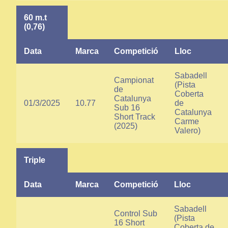
60 m.t
(0,76)
Data
Marca
Competició
Lloc
Sabadell
Campionat
(Pista
de
Coberta
Catalunya
01/3/2025
10.77
de
Sub 16
Catalunya
Short Track
Carme
(2025)
Valero)
Triple
Data
Marca
Competició
Lloc
Sabadell
Control Sub
(Pista
16 Short
Coberta de