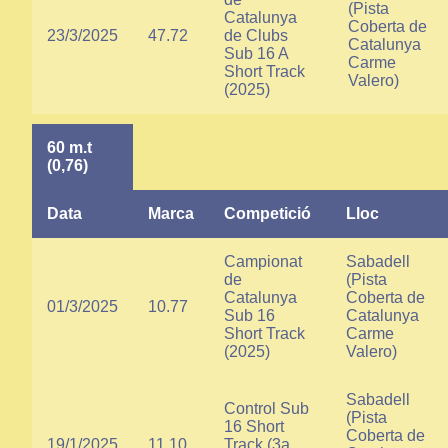
(Pista
Catalunya
Coberta de
23/3/2025
47.72
de Clubs
Catalunya
Sub 16 A
Carme
Short Track
Valero)
(2025)
60 m.t
(0,76)
Data
Marca
Competició
Lloc
Campionat
Sabadell
de
(Pista
Catalunya
Coberta de
01/3/2025
10.77
Sub 16
Catalunya
Short Track
Carme
(2025)
Valero)
Sabadell
Control Sub
(Pista
16 Short
Coberta de
19/1/2025
11.10
Track (3a