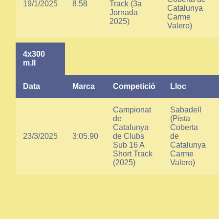
19/1/2025
8.58
Track (3a
Catalunya
Jornada
Carme
2025)
Valero)
4x300
m.ll
Data
Marca
Competició
Lloc
Campionat
Sabadell
de
(Pista
Catalunya
Coberta
23/3/2025
3:05.90
de Clubs
de
Sub 16 A
Catalunya
Short Track
Carme
(2025)
Valero)