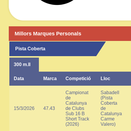
Millors Marques Personals
Pista Coberta
300 m.ll
Data
Marca
Competició
Lloc
Campionat
Sabadell
de
(Pista
Catalunya
Coberta
15/3/2026
47.43
de Clubs
de
Sub 16 B
Catalunya
Short Track
Carme
(2026)
Valero)