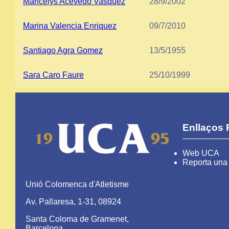
Maricelys Acevedo Vasquez
28/9/2002
Marina Valencia Enriquez
09/7/2010
Santiago Agra Gomez
13/5/1955
Sara Caro Faure
25/10/1999
Enllaços 
Web UCA
Reporta una 
Unió Colomenca d'Atletisme
Av. Pallaresa, 1-31, 08924
Santa Coloma de Gramenet,
Barcelona